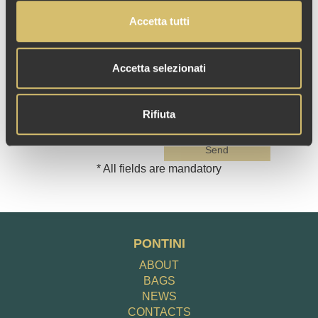
Terms and that you have read our
Data Use
Accetta tutti
Policy
(law 196/2003 on privacy), including
our Cookie Use.
Accetta selezionati
Rifiuta
Send
* All fields are mandatory
PONTINI
ABOUT
BAGS
NEWS
CONTACTS