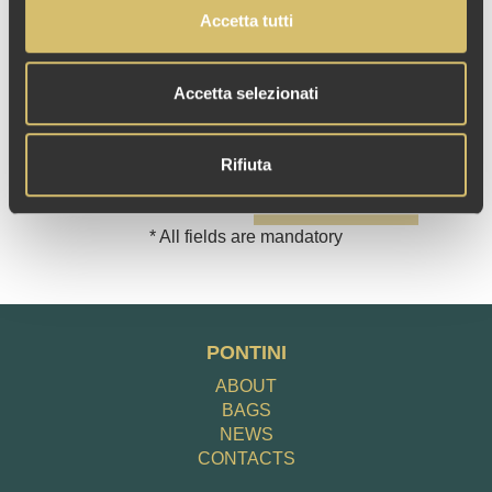
Policy
(law 196/2003 on privacy), including
Accetta tutti
our Cookie Use.
Accetta selezionati
Rifiuta
Send
* All fields are mandatory
PONTINI
ABOUT
BAGS
NEWS
CONTACTS