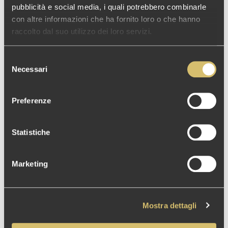
pubblicità e social media, i quali potrebbero combinarle
con altre informazioni che ha fornito loro o che hanno
* E-mail address
raccolto dal suo utilizzo dei loro servizi.
Phone number
Selezione
Necessari
del
consenso
Country
Preferenze
Statistiche
* Message
Marketing
Mostra dettagli
By Sign Up to our services, you agree to our
Terms and that you have read our
Data Use